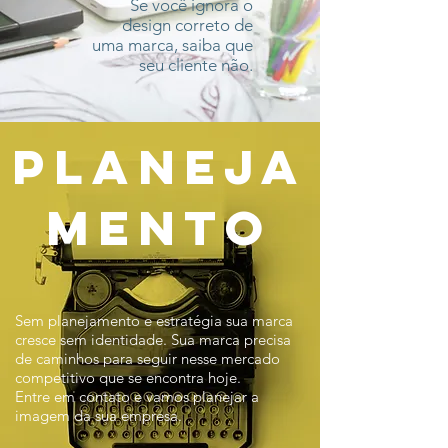
Se você ignora o
design correto de
uma marca, saiba que
seu cliente não.
planeja
mento
Sem planejamento e estratégia sua marca
cresce sem identidade. Sua marca precisa
de caminhos para seguir nesse mercado
competitivo que se encontra hoje.
Entre em contato e vamos planejar a
imagem da sua empresa.