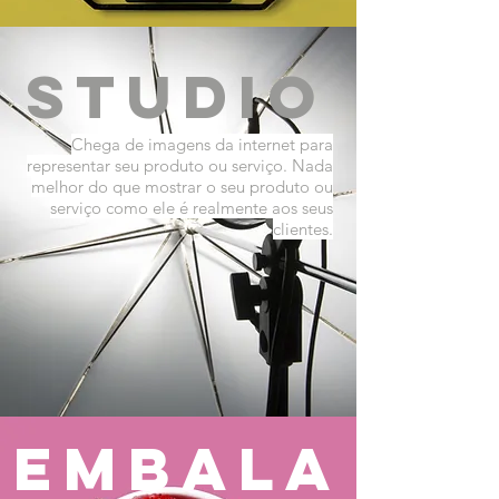
studio
Chega de imagens da internet para
representar seu produto ou serviço. Nada
melhor do que mostrar o seu produto ou
serviço como ele é realmente aos seus
clientes.
embala