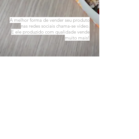
A melhor forma de vender seu produto
nas redes sociais chama-se vídeo.
E ele produzido com qualidade vende
muito mais!
DMA COMUNICAÇÃO
Primeira Travessa Leão Dourado, 29, São
Francisco, Caruaru - PE, Brazil
danielle@dmacomunicacao.com
Tel:
081 9 9525-5460
Danielle
081 3719-1474